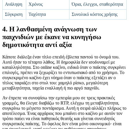
Ανάληψη
Χρόνος
Όρια, έλεγχοι, σταθερότητα
Σύγκριση
Ταχύτητα
Συνολικό κόστος χρήσης
4. Η λανθασμένη ανάγνωση των
παιχνιδιών με έκανε να κυνηγήσω
δημοτικότητα αντί αξία
Κάποτε διάλεξα έναν τίτλο επειδή έβλεπα παντού το όνομά του.
Αυτό ήταν το τέταρτο λάθος. Η δημοφιλία δεν ισοδυναμεί με
καταλληλότητα. Στο online καζίνο, ειδικά όταν ο παίκτης συγκρίνει
επιλογές, πρέπει να ξεχωρίζει το εντυπωσιακό από το χρήσιμο. Το
συγκεκριμένο καζίνο έχει νόημα όταν ο παίκτης εξετάζει αν ο
τίτλος ταιριάζει στο στυλ του: χαμηλό ρίσκο, μεγαλύτερη
μεταβλητότητα, ταχεία εναλλαγή ή πιο αργό παιχνίδι.
Αν έπρεπε να συνοψίσω την εμπειρία μου σε τρεις πρακτικές
γραμμές, θα έλεγα: διαβάζω το RTP, ελέγχω τη μεταβλητότητα,
συγκρίνω το μέγιστο ποντάρισμα. Αυτή η σειρά αλλάζει πλήρως το
αποτέλεσμα. Ένας αρχάριος που μπαίνει στο καζίνο με αυτόν τον
τρόπο παύει να είναι παθητικός θεατής και γίνεται συνειδητός
συγκριτικός παίκτης. Το όφελος δεν είναι μόνο οικονομικό· είναι
και ψυχολογικό, γιατί μειώνει τις αυθόρμητες αποφάσεις.